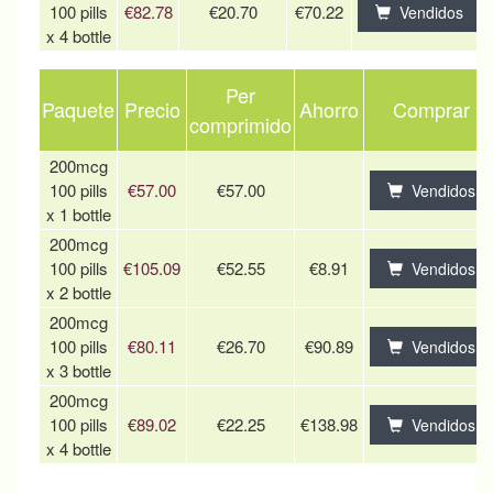
100 pills
€82.78
€20.70
€70.22
Vendidos
x 4 bottle
Per
Paquete
Precio
Ahorro
Comprar
comprimido
200mcg
100 pills
€57.00
€57.00
Vendidos
x 1 bottle
200mcg
100 pills
€105.09
€52.55
€8.91
Vendidos
x 2 bottle
200mcg
100 pills
€80.11
€26.70
€90.89
Vendidos
x 3 bottle
200mcg
100 pills
€89.02
€22.25
€138.98
Vendidos
x 4 bottle