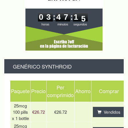
0
3
4
7
1
4
0
3
:
4
7
:
1
4
horas
minutos
segundos
GENÉRICO SYNTHROID
Per
Paquete
Precio
Ahorro
Comprar
comprimido
25mcg
100 pills
€26.72
€26.72
Vendidos
x 1 bottle
25mcg