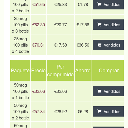
100 pills
€51.65
€25.83
€1.78
Vendidos
x 2 bottle
25mcg
100 pills
€62.30
€20.77
€17.86
Vendidos
x 3 bottle
25mcg
100 pills
€70.31
€17.58
€36.56
Vendidos
x 4 bottle
Per
Paquete
Precio
Ahorro
Comprar
comprimido
50mcg
100 pills
€32.06
€32.06
Vendidos
x 1 bottle
50mcg
100 pills
€57.84
€28.92
€6.28
Vendidos
x 2 bottle
50mcg