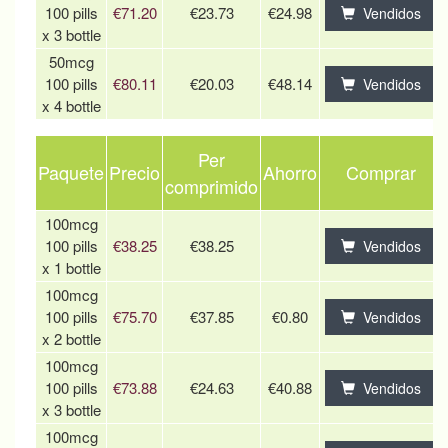
100 pills
€71.20
€23.73
€24.98
Vendidos
x 3 bottle
50mcg
100 pills
€80.11
€20.03
€48.14
Vendidos
x 4 bottle
Per
Paquete
Precio
Ahorro
Comprar
comprimido
100mcg
100 pills
€38.25
€38.25
Vendidos
x 1 bottle
100mcg
100 pills
€75.70
€37.85
€0.80
Vendidos
x 2 bottle
100mcg
100 pills
€73.88
€24.63
€40.88
Vendidos
x 3 bottle
100mcg