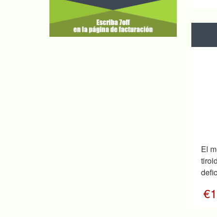
El m
tir
defic
€1