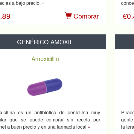
acias a bajo precio.
»
conce
.89
€0
Comprar
GENÉRICO AMOXIL
Amoxicillin
icilina es un antibiótico de penicilina muy
Pirac
ular que se puede comprar sin receta por
gente
rnet a buen precio y en una farmacia local
»
la ter