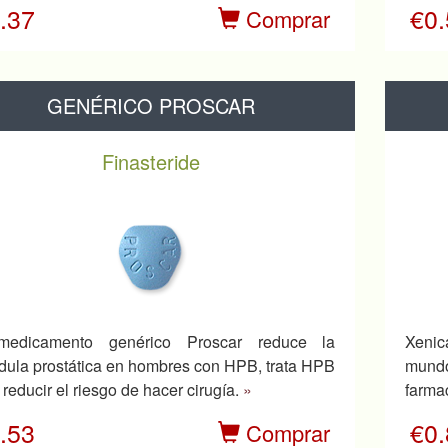
.37
€0
Comprar
GENÉRICO PROSCAR
Finasteride
medicamento genérico Proscar reduce la
Xenic
dula prostática en hombres con HPB, trata HPB
mundo
 reducir el riesgo de hacer cirugía.
»
farma
.53
€0
Comprar