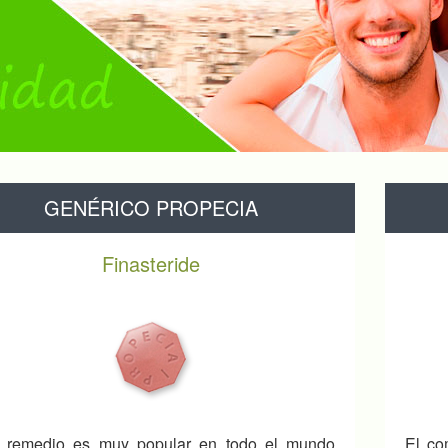
GENÉRICO PROPECIA
Finasteride
e remedio es muy popular en todo el mundo
El co