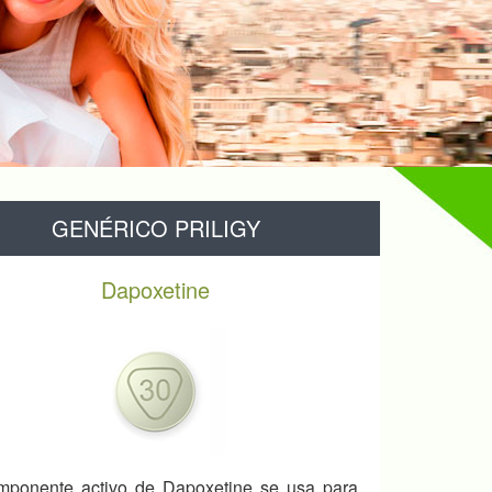
GENÉRICO PRILIGY
Dapoxetine
mponente activo de Dapoxetine se usa para