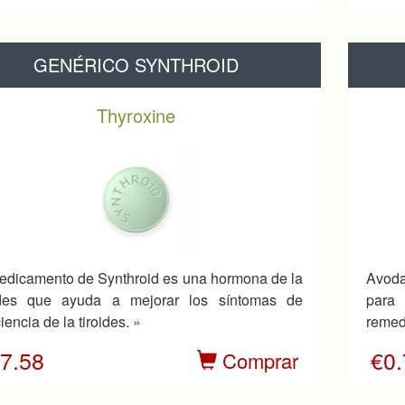
GENÉRICO SYNTHROID
Thyroxine
edicamento de Synthroid es una hormona de la
Avoda
oides que ayuda a mejorar los síntomas de
para 
iencia de la tiroides.
»
remed
7.58
€0
Comprar