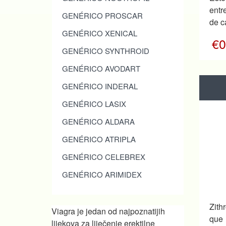
entr
GENÉRICO PROSCAR
de c
GENÉRICO XENICAL
€0
GENÉRICO SYNTHROID
GENÉRICO AVODART
GENÉRICO INDERAL
GENÉRICO LASIX
GENÉRICO ALDARA
GENÉRICO ATRIPLA
GENÉRICO CELEBREX
GENÉRICO ARIMIDEX
Zith
Viagra je jedan od najpoznatijih
que
lijekova za liječenje erektilne