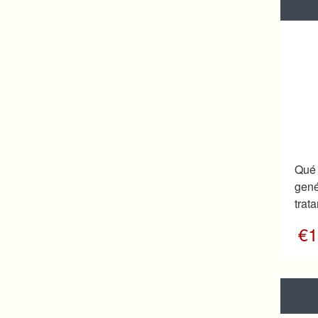
Qué
gen
trat
€1