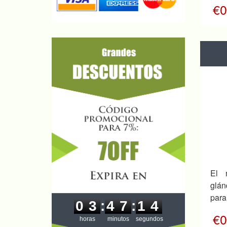
€0
El 
glán
0
3
4
7
1
para
3
0
3
:
4
7
:
1
€0
4
horas
minutos
segundos