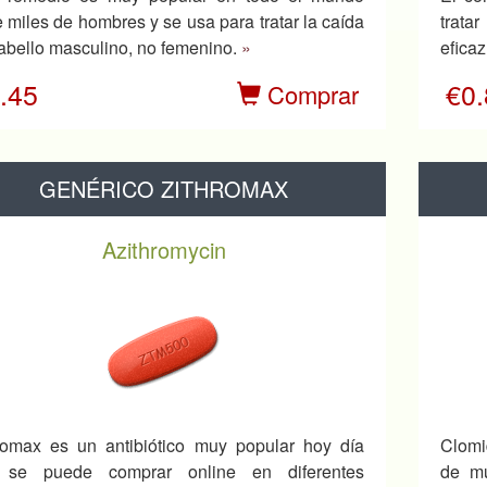
e miles de hombres y se usa para tratar la caída
trata
abello masculino, no femenino.
»
efica
.45
€0
Comprar
GENÉRICO ZITHROMAX
Azithromycin
romax es un antibiótico muy popular hoy día
Clomi
 se puede comprar online en diferentes
de mu