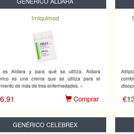
GENÉRICO ALDARA
Imiquimod
 es Aldara y para qué se utiliza. Aldara
Atri
érico es una crema que se utiliza para el
combi
amiento de más de tres enfermedades.
»
disopr
6.91
€1
Comprar
GENÉRICO CELEBREX