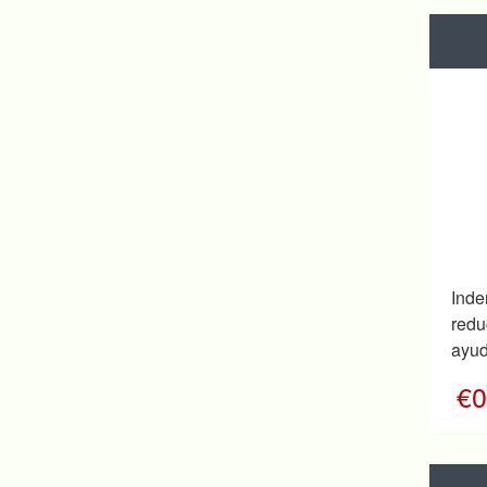
Ind
redu
ayud
€0