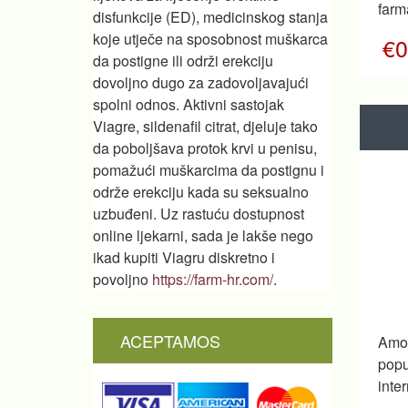
farm
disfunkcije (ED), medicinskog stanja
koje utječe na sposobnost muškarca
€0
da postigne ili održi erekciju
dovoljno dugo za zadovoljavajući
spolni odnos. Aktivni sastojak
Viagre, sildenafil citrat, djeluje tako
da poboljšava protok krvi u penisu,
pomažući muškarcima da postignu i
održe erekciju kada su seksualno
uzbuđeni. Uz rastuću dostupnost
online ljekarni, sada je lakše nego
ikad kupiti Viagru diskretno i
povoljno
https://farm-hr.com/
.
ACEPTAMOS
Amox
pop
inte