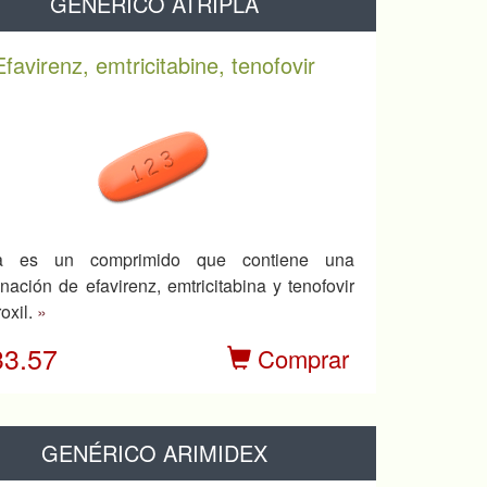
GENÉRICO ATRIPLA
Efavirenz, emtricitabine, tenofovir
pla es un comprimido que contiene una
nación de efavirenz, emtricitabina y tenofovir
oxil.
»
33.57
Comprar
GENÉRICO ARIMIDEX