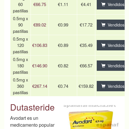
60
€66.75
€1.11
€4.41
Vendidos
pastillas
0.5mg x
90
€89.02
€0.99
€17.72
Vendidos
pastillas
0.5mg x
120
€106.83
€0.89
€35.49
Vendidos
pastillas
0.5mg x
180
€146.90
€0.82
€66.57
Vendidos
pastillas
0.5mg x
360
€267.14
€0.74
€159.82
Vendidos
pastillas
Dutasteride
Avodart es un
medicamento popular