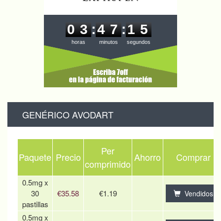
0
3
4
7
1
5
0
3
:
4
7
:
1
5
horas
minutos
segundos
GENÉRICO AVODART
Per
Paquete
Precio
Ahorro
Comprar
comprimido
0.5mg x
30
€35.58
€1.19
Vendidos
pastillas
0.5mg x